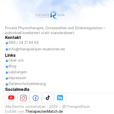
Private Physiotherapie, Osteopathie und Stressregulation – 
individuell kombiniert statt standardisiert.
Kontakt
089 / 24 21 44 64
info@therapieraum-muenchen.de
Links
Über uns
Blog
Blog
Leistungen
Impressum
Datenschutzerklärung
Socialmedia
Alle Rechte vorbehalten - 2026 -  @TherapieRaum
Erstellt von 
TherapeutenMatch.de