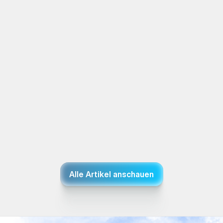
Biomechanische Funktionsanalyse: Warum 
Bewegungsqualität entscheidend für 
Schmerzfreiheit ist
Alle Artikel anschauen
29.01.2026