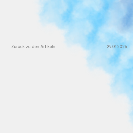
Zurück zu den Artikeln
29.01.2026
CMD
Symptome:
Kiefer,
Kopf,
Nacken
–
was
zusammenhängt
und
wie
Therapie
helfen
kann