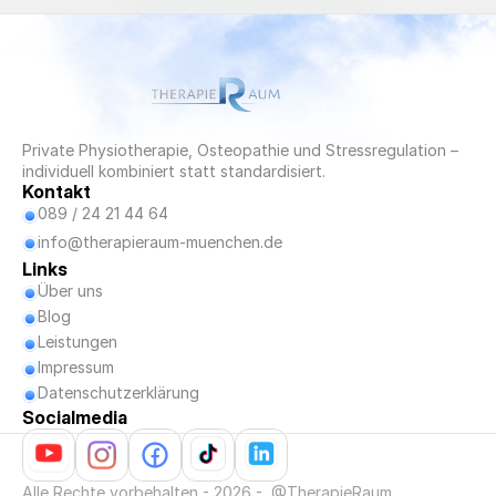
Private Physiotherapie, Osteopathie und Stressregulation – 
individuell kombiniert statt standardisiert.
Kontakt
089 / 24 21 44 64
info@therapieraum-muenchen.de
Links
Über uns
Blog
Blog
Leistungen
Impressum
Datenschutzerklärung
Socialmedia
Alle Rechte vorbehalten - 2026 -  @TherapieRaum