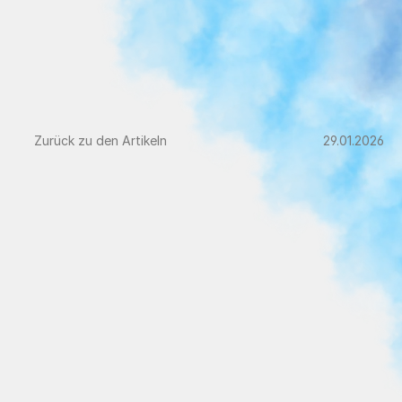
Zurück zu den Artikeln
29.01.2026
CMD
Behandlung:
Ablauf,
Dauer
und
was
Sie
in
der
Therapie
erwartet