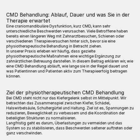
CMD Behandlung: Ablauf, Dauer und was Sie in der 
Therapie erwartet
Eine craniomandibuläre Dysfunktion, kurz CMD, kann sehr 
unterschiedliche Beschwerden verursachen. Viele Betroffene haben 
bereits einen längeren Weg mit Zahnarztbesuchen, Schienen oder 
verschiedenen Therapieversuchen hinter sich, bevor sie eine 
physiotherapeutische Behandlung in Betracht ziehen.
In unserer Praxis erleben wir häufig, dass gezielte 
physiotherapeutische Maßnahmen eine wichtige Ergänzung zur 
zahnärztlichen Betreuung darstellen. In diesem Beitrag erklären wir, wie 
eine CMD Behandlung abläuft, wie lange sie in der Regel dauert und 
was Patientinnen und Patienten aktiv zum Therapieerfolg beitragen 
können.
Ziel der physiotherapeutischen CMD Behandlung
Bei CMD steht nicht nur das Kiefergelenk selbst im Mittelpunkt. Wir 
betrachten das Zusammenspiel zwischen Kiefer, Schädel, 
Halswirbelsäule, Schultergürtel und Haltung. Ziel ist es, Spannungen zu 
reduzieren, Beweglichkeit zu verbessern und die Koordination der 
beteiligten Strukturen zu normalisieren.
Langfristig geht es darum, Überlastungen zu vermeiden und das 
System so zu stabilisieren, dass Beschwerden seltener auftreten oder 
ganz verschwinden.